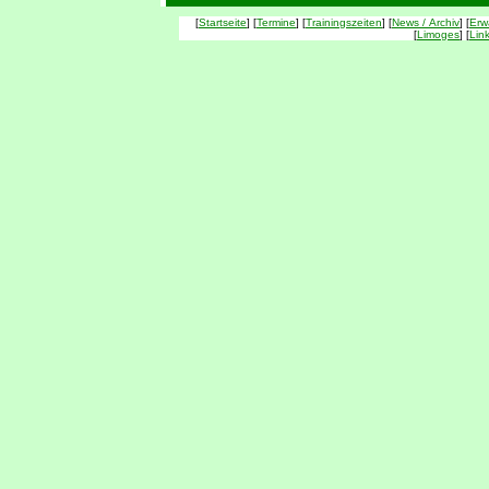
[
Startseite
] [
Termine
] [
Trainingszeiten
] [
News / Archiv
] [
Erw
[
Limoges
] [
Lin