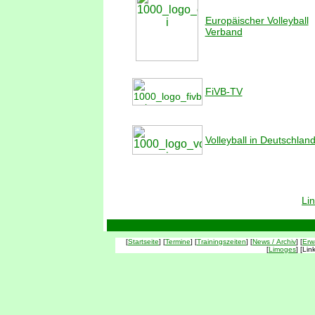
Europäischer Volleyball
Verband
FiVB-TV
Volleyball in Deutschlan
100
191
Li
[
Startseite
] [
Termine
] [
Trainingszeiten
] [
News / Archiv
] [
Erw
[
Limoges
] [Li