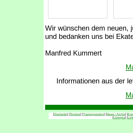
Wir wünschen dem neuen, j
und bedanken uns bei Ekateri
Manfred Kummert
Ma
Informationen aus der le
Ma
[
Startseite
] [
Termine
] [
Trainingszeiten
] [
News / Archiv
] [
Erw
[
Limoges
] [
Lin