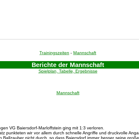
Trainingszeiten
-
Mannschaft
Berichte der Mannschaft
Spielplan, Tabelle, Ergebnisse
Mannschaft
egen VG Baiersdorf-Marloffstein ging mit 1:3 verloren.
atz punkteten wir vor allem durch schnelle Angriffe und druckvolle Ang
en Ballzauber nicht durch, so dass Baiersdorf immer besser seine groß