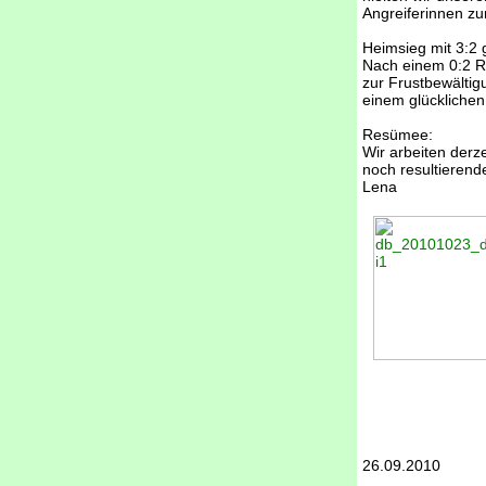
Angreiferinnen zu
Heimsieg mit 3:2
Nach einem 0:2 Rü
zur Frustbewältig
einem glücklichen
Resümee:
Wir arbeiten derz
noch resultierend
Lena
26.09.2010