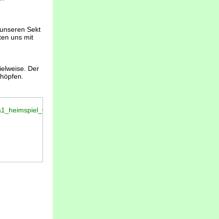
 unseren Sekt
ten uns mit
ielweise. Der
chöpfen.