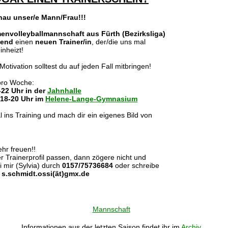
nau unser/e Mann/Frau!!!
envolleyballmannschaft aus Fürth (Bezirksliga)
gend
einen
neuen Trainer/in
, der/die uns mal
inheizt!
tivation solltest du auf jeden Fall mitbringen!
 pro Woche:
-22 Uhr in der
Jahnhalle
18-20 Uhr im
Helene-Lange-Gymnasium
ins Training und mach dir ein eigenes Bild von
hr freuen!!
er Trainerprofil passen, dann zögere nicht und
i mir (Sylvia) durch
0157/75736684
oder schreibe
n
s.schmidt.ossi(ät)gmx.de
Mannschaft
Informationen aus der letzten Saison findet ihr im
Archiv